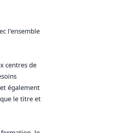
vec l'ensemble
x centres de
esoins
rmet également
ue le titre et
 formation, le