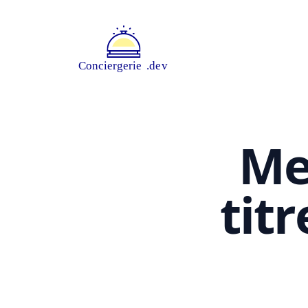
Me
tit