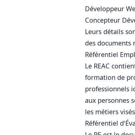
Développeur W
Concepteur Déve
Leurs détails son
des documents r
Référentiel Emp
Le REAC contien
formation de pr
professionnels i
aux personnes so
les métiers visé
Référentiel d'Év
Le RE est le doc