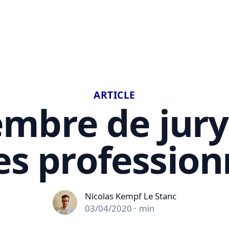
ARTICLE
mbre de jury
res profession
Nicolas Kempf Le Stanc
Nicolas Kempf Le Stanc
03/04/2020
·
min